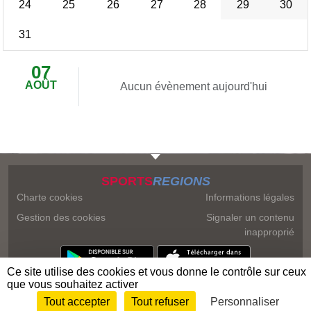
24
25
26
27
28
29
30
31
07
AOÛT
Aucun évènement aujourd'hui
SPORTS
REGIONS
Charte cookies
Informations légales
Gestion des cookies
Signaler un contenu
inapproprié
Ce site utilise des cookies et vous donne le contrôle sur ceux
que vous souhaitez activer
Tout accepter
Tout refuser
Personnaliser
Envie de participer ?
Connexion