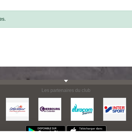
es.
Les partenaires du club